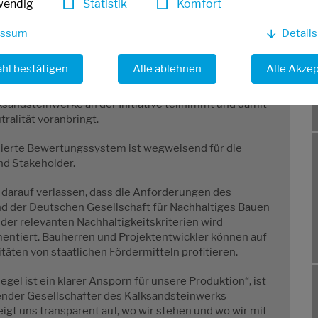
wendig
Statistik
Komfort
el ist eine unabhängige, normgerechte Ökobilanz, die
essum
Detail
IN EN ISO 14040, DIN EN ISO 14044 und DIN EN 15804
hl bestätigen
Alle ablehnen
Alle Akze
r Übergabe der Siegel, dass nur wenige Wochen nach
ksandsteinwerke an der Initiative teilnimmt und damit
alität voranbringt.
dierte Bewertungssystem ist wegweisend für die
nd Stakeholder.
 darauf verlassen, dass die Anforderungen des
nd der Deutschen Gesellschaft für Nachhaltiges Bauen
 der relevanten Nachhaltigkeitskriterien wird
entiert. Bauherren und Projektentwickler können auf
äten von staatlichen Fördermitteln profitieren.
el ist ein klarer Ansporn für unsere Produktion“, ist
render Gesellschafter des Kalksandsteinwerks
gt uns transparent auf, wo wir stehen und wo wir mit