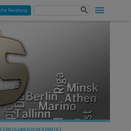
che Beratung
T ERFOLGREICH GESTARTET