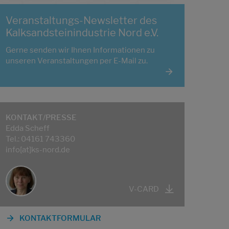
Veranstaltungs-Newsletter des
Kalksandsteinindustrie Nord e.V.
Gerne senden wir Ihnen Informationen zu
unseren Veranstaltungen per E-Mail zu.
KONTAKT/PRESSE
Edda Scheff
Tel.: 04161 743360
info[at]ks-nord.de
V-CARD
KONTAKTFORMULAR