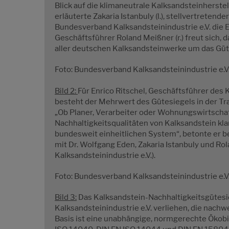
Blick auf die klimaneutrale Kalksandsteinherste
erläuterte Zakaria Istanbuly (l.), stellvertreten
Bundesverband Kalksandsteinindustrie e.V. die
Geschäftsführer Roland Meißner (r.) freut sich, 
aller deutschen Kalksandsteinwerke um das Güt
Foto: Bundesverband Kalksandsteinindustrie e.V
Bild 2:
Für Enrico Ritschel, Geschäftsführer des K
besteht der Mehrwert des Gütesiegels in der Tr
„Ob Planer, Verarbeiter oder Wohnungswirtschaf
Nachhaltigkeitsqualitäten von Kalksandstein kl
bundesweit einheitlichen System“, betonte er b
mit Dr. Wolfgang Eden, Zakaria Istanbuly und Rola
Kalksandsteinindustrie e.V.).
Foto: Bundesverband Kalksandsteinindustrie e.V
Bild 3:
Das Kalksandstein-Nachhaltigkeitsgütesi
Kalksandsteinindustrie e.V. verliehen, die nachwe
Basis ist eine unabhängige, normgerechte Ökobi