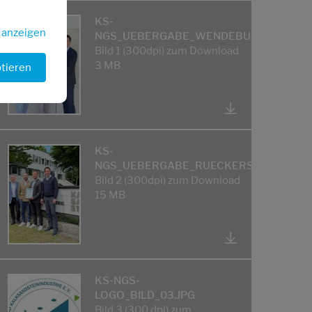
KS-
s anzeigen
NGS_UEBERGABE_WENDEBURG_BILD_01
Bild 1 (300dpi) zum Download
3 MB
ptieren
KS-
NGS_UEBERGABE_RUECKERSDORF_BILD
Bild 2 (300dpi) zum Download
15 MB
KS-NGS-
LOGO_BILD_03.JPG
Bild 3 (300 dpi) zum