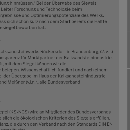
llung hinmüssen.“ Bei der Übergabe des Siegels
der Leiter Forschung und Technologie beim
 Ergebnisse und Optimierungspotenziale des Werks.
dass sich schon kurz nach dem Start bereits die Hälfte
esiegel beworben hat..
.
alksandsteinwerks Rückersdorf in Brandenburg, (2. v. r.)
ansparenz für Marktpartner der Kalksandsteinindustrie.
t, mit dem Siegel können wir die
ar belegen. Wissenschaftlich fundiert und nach einem
ei der Übergabe im Haus der Kalksandsteinindustrie
nd Meißner (v.l.n.r., alle Bundesverband
.
egel (KS-NGS) wird an Mitglieder des Bundesverbands
islich die ökologischen Kriterien des Siegels erfüllen.
lanz, die durch den Verband nach den Standards DIN EN