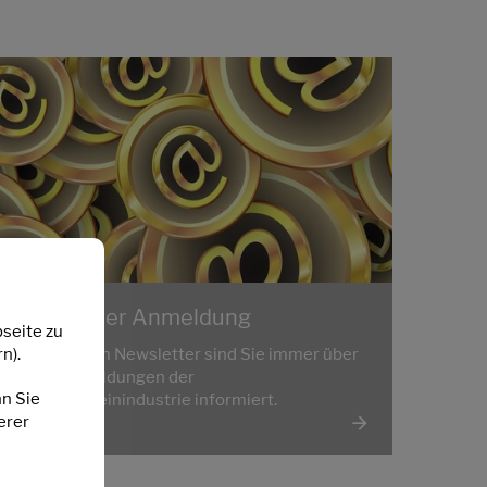
Newsletter Anmeldung
seite zu
n).
Mit unserem Newsletter sind Sie immer über
aktuelle Meldungen der
nn Sie
Kalksandsteinindustrie informiert.
erer