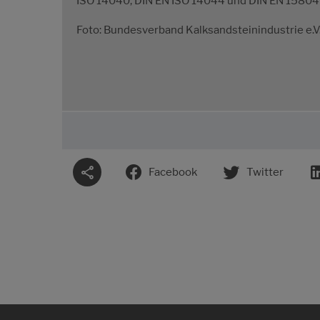
ISO 14040, DIN EN ISO 14044 und DIN EN 15804 e
Foto: Bundesverband Kalksandsteinindustrie e.V
Facebook
Twitter