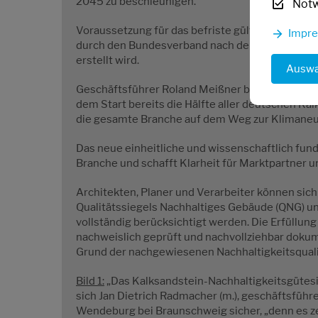
2045 zu beschleunigen.
Not
Voraussetzung für das befriste gültige Gütesieg
Impr
durch den Bundesverband nach den Standards D
erstellt wird.
Auswa
Geschäftsführer Roland Meißner betonte bei de
dem Start bereits die Hälfte aller deutschen Kal
die gesamte Branche auf dem Weg zur Klimaneutr
Das neue einheitliche und wissenschaftlich fun
Branche und schafft Klarheit für Marktpartner u
Architekten, Planer und Verarbeiter können sich
Qualitätssiegels Nachhaltiges Gebäude (QNG) u
vollständig berücksichtigt werden. Die Erfüllung
nachweislich geprüft und nachvollziehbar dokum
Grund der nachgewiesenen Nachhaltigkeitsqualit
Bild 1:
„Das Kalksandstein-Nachhaltigkeitsgütesieg
sich Jan Dietrich Radmacher (m.), geschäftsfüh
Wendeburg bei Braunschweig sicher, „denn es zei