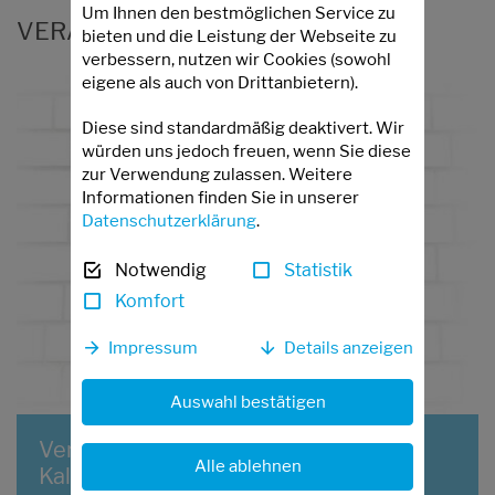
Um Ihnen den bestmöglichen Service zu
VERANSTALTUNGS-NEWSLETTER
bieten und die Leistung der Webseite zu
verbessern, nutzen wir Cookies (sowohl
eigene als auch von Drittanbietern).
Diese sind standardmäßig deaktivert. Wir
würden uns jedoch freuen, wenn Sie diese
zur Verwendung zulassen. Weitere
Informationen finden Sie in unserer
Datenschutzerklärung
.
Notwendig
Statistik
Komfort
Impressum
Details anzeigen
Auswahl bestätigen
Veranstaltungs-Newsletter des
Alle ablehnen
Kalksandsteinindustrie Nord e.V.