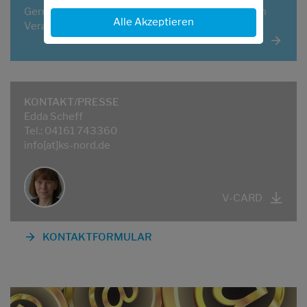
Gerne senden wir Ihnen Informationen zu unseren
Alle Akzeptieren
Veranstaltungen per E-Mail zu.
KONTAKT/PRESSE
Edda Scheff
Tel.: 04161 743360
info[at]ks-nord.de
V-CARD
KONTAKTFORMULAR