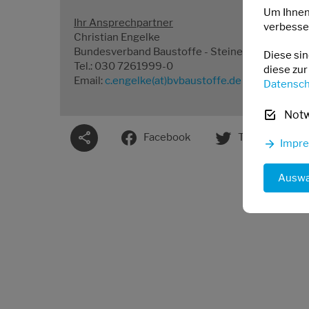
Um Ihnen
Ihr Ansprechpartner
verbesser
Christian Engelke
Bundesverband Baustoffe - Steine und Erden e.V
Diese si
Tel.: 030 7261999-0
diese zur
Email:
c.engelke(at)bvbaustoffe.de
Datensch
Not
Facebook
Twitter
Impr
Auswa