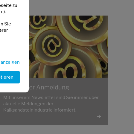
seite zu
n).
nn Sie
erer
s anzeigen
ptieren
Newsletter Anmeldung
Mit unserem Newsletter sind Sie immer über
aktuelle Meldungen der
Kalksandsteinindustrie informiert.