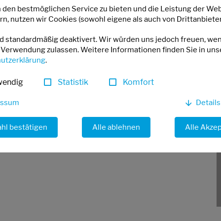
 den bestmöglichen Service zu bieten und die Leistung der Web
n, nutzen wir Cookies (sowohl eigene als auch von Drittanbieter
.
nd standardmäßig deaktivert. Wir würden uns jedoch freuen, we
 Verwendung zulassen. Weitere Informationen finden Sie in uns
utzerklärung
.
wendig
Statistik
Komfort
LinkedIn
E-Mail
WhatsApp
essum
Detail
hl bestätigen
Alle ablehnen
Alle Akze