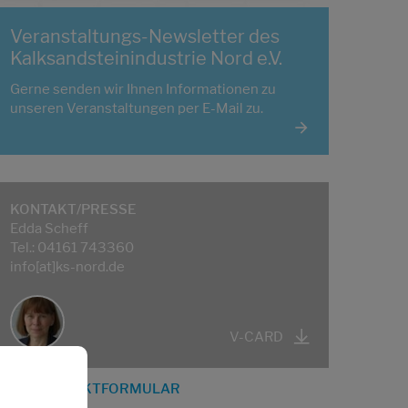
Veranstaltungs-Newsletter des
Kalksandsteinindustrie Nord e.V.
Gerne senden wir Ihnen Informationen zu
unseren Veranstaltungen per E-Mail zu.
KONTAKT/PRESSE
Edda Scheff
Tel.: 04161 743360
info[at]ks-nord.de
V-CARD
KONTAKTFORMULAR