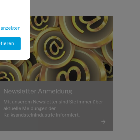
s anzeigen
ptieren
Newsletter Anmeldung
Mit unserem Newsletter sind Sie immer über
aktuelle Meldungen der
Kalksandsteinindustrie informiert.