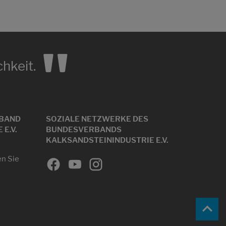
"
hkeit.
BAND
SOZIALE NETZWERKE DES
E.V.
BUNDESVERBANDS
KALKSANDSTEININDUSTRIE E.V.
en Sie