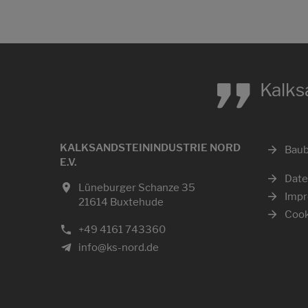
„
Kalks
KALKSANDSTEININDUSTRIE NORD
Baub
E.V.
Date
Lüneburger Schanze 35
Imp
21614 Buxtehude
Cook
+49 4161 743360
info@ks-nord.de