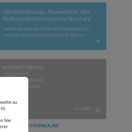
Veranstaltungs-Newsletter des
Kalksandsteinindustrie Nord e.V.
Gerne senden wir Ihnen Informationen zu
unseren Veranstaltungen per E-Mail zu.
KONTAKT/PRESSE
Edda Scheff
Tel.: 04161 743360
info[at]ks-nord.de
seite zu
n).
V-CARD
nn Sie
KONTAKTFORMULAR
erer