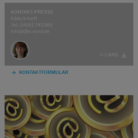
KONTAKT/PRESSE
Edda Scheff
Tel.: 04161 743360
info[at]ks-nord.de
V-CARD
KONTAKTFORMULAR