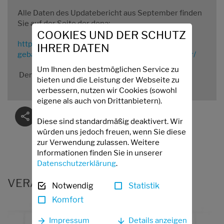
Alle Daten des Updatebericht aus September finden
Sie auf der Seite der dena:
COOKIES UND DER SCHUTZ
https://www.dena.de/infocenter/dena-
IHRER DATEN
gebaeudereport-2025-updatebericht-september/
Um Ihnen den bestmöglichen Service zu
Den Gebäudereport finden Sie
hier:
bieten und die Leistung der Webseite zu
verbessern, nutzen wir Cookies (sowohl
eigene als auch von Drittanbietern).
Facebook
Twitter
Diese sind standardmäßig deaktivert. Wir
würden uns jedoch freuen, wenn Sie diese
LinkedIn
E-Mail
zur Verwendung zulassen. Weitere
WhatsApp
Informationen finden Sie in unserer
Datenschutzerklärung
.
VERANSTALTUNGS-NEWSLETTER
Notwendig
Statistik
Komfort
Impressum
Details anzeigen