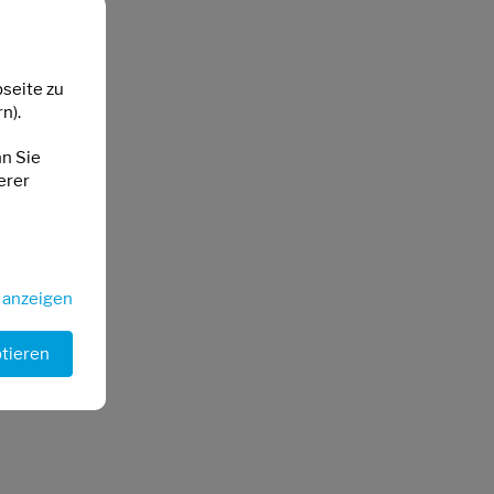
seite zu
n).
nn Sie
erer
s anzeigen
ptieren