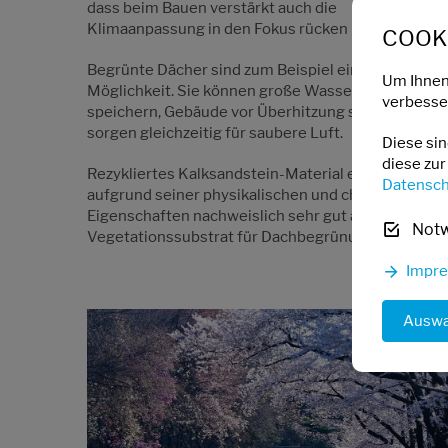
dass beim Bauen verstärkt auch die
Klimaanpassung in den Fokus rücken muss.
COOKI
Begrünte Dächer sind zum Beispiel eine
Um Ihnen
Möglichkeit. Sie können große Wassermengen
verbesser
speichern, Gebäude vor Überhitzung schützen und
sorgen gleichzeitig für saubere Luft.
Diese si
diese zur
Rezykliertes Kalksandstein-Material eignet sich
Datensch
aufgrund seiner physikalischen und chemischen
Eigenschaften nachweislich sehr gut als
Not
Vegetationssubstrat für Dachbegrünungen.
Impr
Auswa